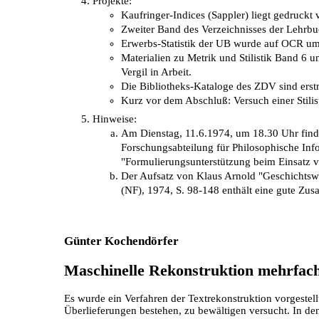
Projekte:
Kaufringer-Indices (Sappler) liegt gedruckt 
Zweiter Band des Verzeichnisses der Lehr
Erwerbs-Statistik der UB wurde auf OCR umg
Materialien zu Metrik und Stilistik Band 6 un
Vergil in Arbeit.
Die Bibliotheks-Kataloge des ZDV sind erstm
Kurz vor dem Abschluß: Versuch einer Stilis
Hinweise:
Am Dienstag, 11.6.1974, um 18.30 Uhr finde
Forschungsabteilung für Philosophische In
"Formulierungsunterstützung beim Einsatz 
Der Aufsatz von Klaus Arnold "Geschichtswis
(NF), 1974, S. 98-148 enthält eine gute Z
Günter Kochendörfer
Maschinelle Rekonstruktion mehrfach 
Es wurde ein Verfahren der Textrekonstruktion vorgestellt
Überlieferungen bestehen, zu bewältigen versucht. In d