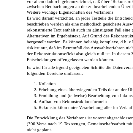
vor allem dadurch gekennzeichnet, daß über "Rekonstrukti
zwischen Beobachtungen an der zu bearbeitenden Überli
Weitere wichtige Eigenschaften des Verfahrens:
Es wird darauf verzichtet, an jeder Testtelle die Entsche
beschrieben werden als eine methodisch gesicherte Aus
rekonstruierte Text enthält auch im günstigsten Fall eine
Alternativen im Ergebnistext. Auf Grund des Rekonstrukt
hergestellt werden. Es können beliebig komplexe, d.h. z
riskiert nur, daß im Extremfall das Auswahlverfahren nic
der Rekonstruktionseffekt also gleich null ist. In diese
Entscheidungen offengelassen werden können.
Es wird für alle irgend geeigneten Schritte die Datenver
folgenden Bereiche umfassen:
Kollation
Erhebung eines überwiegenden Teils der an der 
Ermittlung und (teilweise) Bearbeitung von Inkon
Aufbau von Rekonstruktionsformeln
Rekonstruktion unter Verarbeitung aller im Verlau
Die Entwicklung des Verfahrens ist vorerst abgeschlosse
(300 Verse nach 19 Textzeugen, Gemeinschaftsarbeit mit 
nicht geplant.