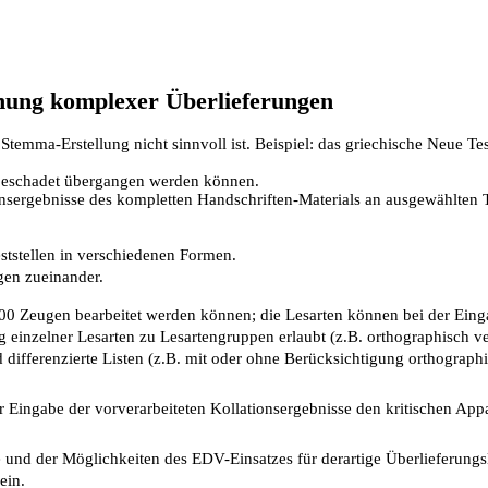
hung komplexer Überlieferungen
Stemma-Erstellung nicht sinnvoll ist. Beispiel: das griechische Neue Te
nbeschadet übergangen werden können.
nsergebnisse des kompletten Handschriften-Materials an ausgewählten Te
ststellen in verschiedenen Formen.
gen zueinander.
00 Zeugen bearbeitet werden können; die Lesarten können bei der Eing
inzelner Lesarten zu Lesartengruppen erlaubt (z.B. orthographisch v
 differenzierte Listen (z.B. mit oder ohne Berücksichtigung orthographi
r Eingabe der vorverarbeiteten Kollationsergebnisse den kritischen Ap
 und der Möglichkeiten des EDV-Einsatzes für derartige Überlieferung
ein.