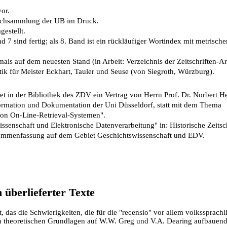
vor.
buchsammlung der UB im Druck.
estellt.
d 7 sind fertig; als 8. Band ist ein rückläufiger Wortindex mit metrisch
als auf dem neuesten Stand (in Arbeit: Verzeichnis der Zeitschriften-Ar
tik für Meister Eckhart, Tauler und Seuse (von Siegroth, Würzburg).
t in der Bibliothek des ZDV ein Vertrag von Herrn Prof. Dr. Norbert He
formation und Dokumentation der Uni Düsseldorf, statt mit dem Thema
von On-Line-Retrieval-Systemen".
senschaft und Elektronische Datenverarbeitung" in: Historische Zeitschr
usammenfassung auf dem Gebiet Geschichtswissenschaft und EDV.
überlieferter Texte
, das die Schwierigkeiten, die für die "recensio" vor allem volkssprachl
en theoretischen Grundlagen auf W.W. Greg und V.A. Dearing aufbauend,