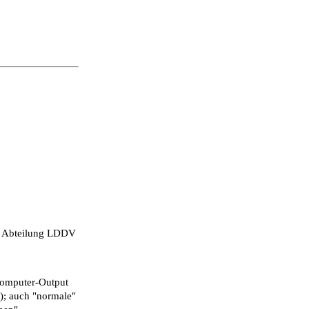
ie Abteilung LDDV
Computer-Output
r); auch "normale"