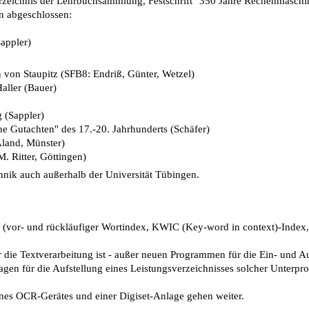
Verzeichnis der Lehrbuchsammlung, Festschrift "350 Jahre Rechenmaschi
on abgeschlossen:
appler)
von Staupitz (SFB8: Endriß, Günter, Wetzel)
aller (Bauer)
 (Sappler)
e Gutachten" des 17.-20. Jahrhunderts (Schäfer)
Aland, Münster)
. Ritter, Göttingen)
chnik auch außerhalb der Universität Tübingen.
 (vor- und rückläufiger Wortindex, KWIC (Key-word in context)-Index,
ie Textverarbeitung ist - außer neuen Programmen für die Ein- und Aus
gen für die Aufstellung eines Leistungsverzeichnisses solcher Unterpr
s OCR-Gerätes und einer Digiset-Anlage gehen weiter.