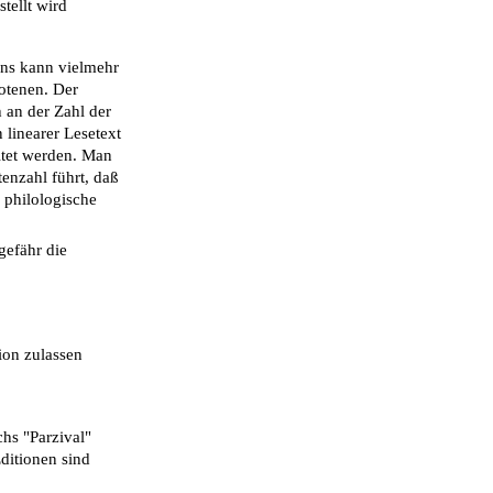
tellt wird
rens kann vielmehr
otenen. Der
h an der Zahl der
 linearer Lesetext
itet werden. Man
enzahl führt, daß
 philologische
gefähr die
ion zulassen
hs "Parzival"
ditionen sind