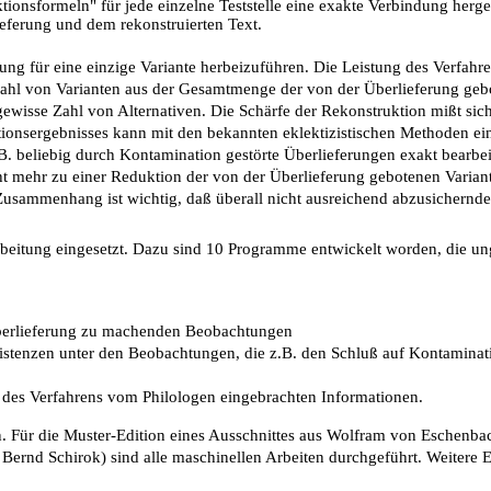
onsformeln" für jede einzelne Teststelle eine exakte Verbindung herges
eferung und dem rekonstruierten Text.
idung für eine einzige Variante herbeizuführen. Die Leistung des Verfah
wahl von Varianten aus der Gesamtmenge der von der Überlieferung geb
 gewisse Zahl von Alternativen. Die Schärfe der Rekonstruktion mißt sic
ionsergebnisses kann mit den bekannten eklektizistischen Methoden ein
.B. beliebig durch Kontamination gestörte Überlieferungen exakt bearbe
ht mehr zu einer Reduktion der von der Überlieferung gebotenen Variant
m Zusammenhang ist wichtig, daß überall nicht ausreichend abzusichernde
arbeitung eingesetzt. Dazu sind 10 Programme entwickelt worden, die un
Überlieferung zu machenden Beobachtungen
sistenzen unter den Beobachtungen, die z.B. den Schluß auf Kontaminat
f des Verfahrens vom Philologen eingebrachten Informationen.
n. Für die Muster-Edition eines Ausschnittes aus Wolfram von Eschenbac
Bernd Schirok) sind alle maschinellen Arbeiten durchgeführt. Weitere E