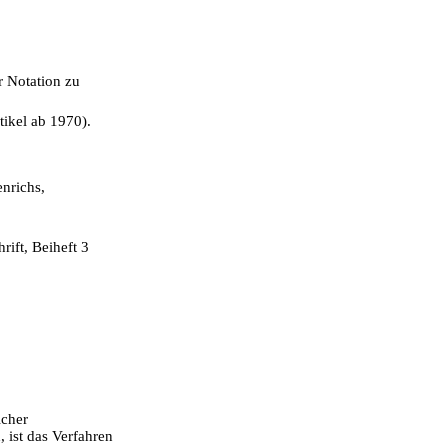
er Notation zu
tikel ab 1970).
nrichs,
ift, Beiheft 3
icher
 ist das Verfahren