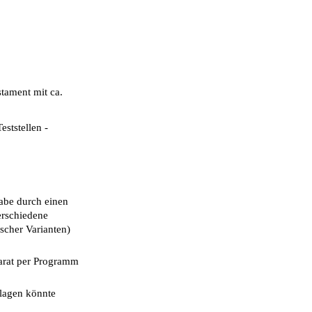
stament mit ca.
ststellen -
abe durch einen
erschiedene
scher Varianten)
parat per Programm
slagen könnte