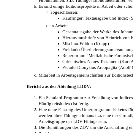
Publikationen, z.B. Tübinger Bibliotheksführer, 
Es sind einige Editionsprojekte in Arbeit oder sch
abgeschlossen:
Kaufringer: Textausgabe und Index (S
in Arbeit:
Gesamtausgabe der Werke des Johann 
Hieronymusbriefe von Heinrich von H
Mischna-Edition (Krupp)
Freidank: Überlieferungsuntersuchung
Repertorium "Medizinische Forensisch
Griechisches Neues Testament (Kurt 
Pseudo-Dionysius Areopagita (Adolf M
Mitarbeit in Arbeitsgemeinschaften zur Editionste
Bericht aus der Abteilung LDDV:
Ein Standard-Programm zur Erstellung von Indices
Häufigkeitsindex) ist fertig.
Eine neue Fassung des Unterprogramm-Paketes für d
werden über Tübingen hinaus u.a. eine der Grundla
Arbeitsgruppe der LDV-Fittings sein.
Die Bemühungen des ZDV um die Anschaffung eine