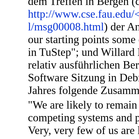
dem Treffen in Bergen (c
http://www.cse.fau.edu/<t
l/msg00008.html
) der An
our starting points some 
in TuStep"; und Willard
relativ ausführlichen Ber
Software Sitzung in De
Jahres folgende Zusamm
"We are likely to remain
competing systems and pr
Very, very few of us are l