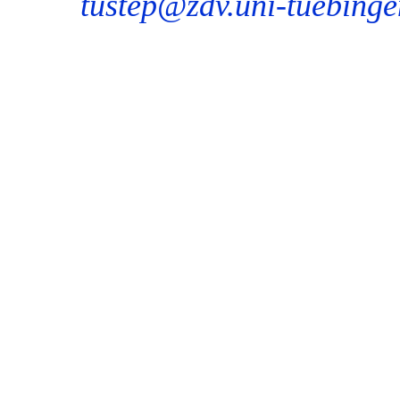
tustep@zdv.uni-tuebinge