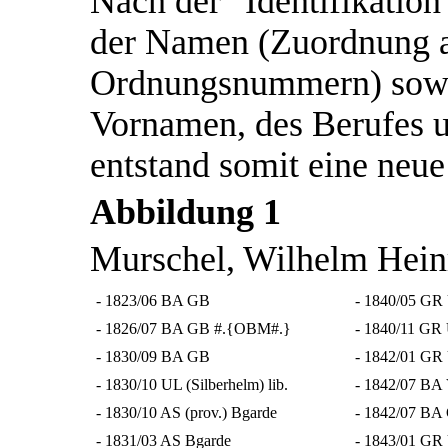
Nach der "Identifikati
der Namen (Zuordnung a
Ordnungsnummern) sowi
Vornamen, des Berufes 
entstand somit eine neue
Abbildung 1
Murschel, Wilhelm Hein
- 1823/06 BA GB
- 1840/05 G
- 1826/07 BA GB #.{OBM#.}
- 1840/11 GR
- 1830/09 BA GB
- 1842/01 G
- 1830/10 UL (Silberhelm) lib.
- 1842/07 B
- 1830/10 AS (prov.) Bgarde
- 1842/07 B
- 1831/03 AS Bgarde
- 1843/01 G