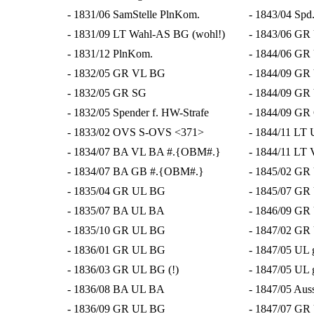
- 1831/06 SamStelle PlnKom.
- 1843/04 Sp
- 1831/09 LT Wahl-AS BG (wohl!)
- 1843/06 G
- 1831/12 PlnKom.
- 1844/06 G
- 1832/05 GR VL BG
- 1844/09 GR
- 1832/05 GR SG
- 1844/09 GR 
- 1832/05 Spender f. HW-Strafe
- 1844/09 GR
- 1833/02 OVS S-OVS <371>
- 1844/11 LT
- 1834/07 BA VL BA #.{OBM#.}
- 1844/11 LT 
- 1834/07 BA GB #.{OBM#.}
- 1845/02 G
- 1835/04 GR UL BG
- 1845/07 G
- 1835/07 BA UL BA
- 1846/09 G
- 1835/10 GR UL BG
- 1847/02 G
- 1836/01 GR UL BG
- 1847/05 UL g
- 1836/03 GR UL BG (!)
- 1847/05 UL g
- 1836/08 BA UL BA
- 1847/05 Auss
- 1836/09 GR UL BG
- 1847/07 G