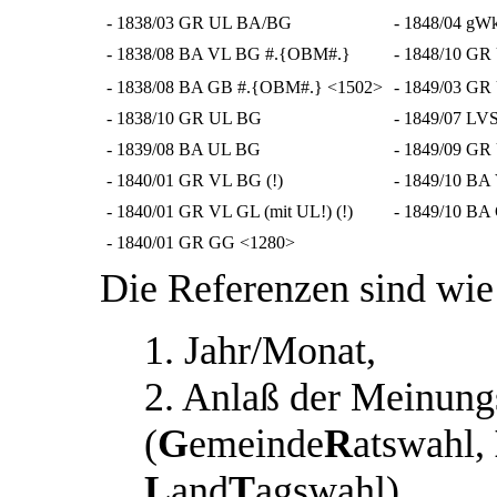
- 1838/03 GR UL BA/BG
- 1848/04 gW
- 1838/08 BA VL BG #.{OBM#.}
- 1848/10 G
- 1838/08 BA GB #.{OBM#.} <1502>
- 1849/03 G
- 1838/10 GR UL BG
- 1849/07 LV
- 1839/08 BA UL BG
- 1849/09 G
- 1840/01 GR VL BG (!)
- 1849/10 B
- 1840/01 GR VL GL (mit UL!) (!)
- 1849/10 BA
- 1840/01 GR GG <1280>
Die Referenzen sind wie 
1. Jahr/Monat,
2. Anlaß der Meinun
(
G
emeinde
R
atswahl,
L
and
T
agswahl),