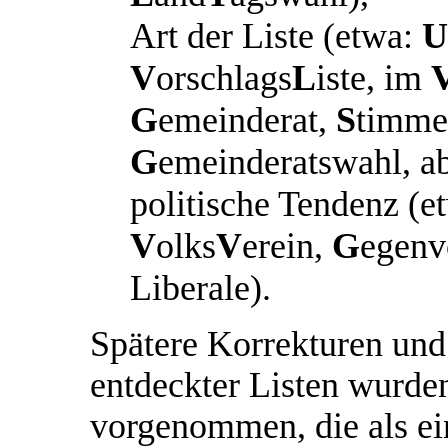
Art der Liste (etwa:
U
V
orschlags
L
iste, im
G
emeinderat,
S
timmen
G
emeinderatswahl, ab
politische Tendenz (e
V
olks
V
erein,
G
egenv
Liberale).
Spätere Korrekturen und
entdeckter Listen wurden
vorgenommen, die als ein