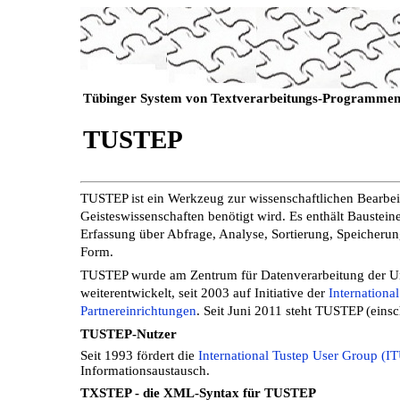
Tübinger System von Textverarbeitungs-Progra
TUSTEP
TUSTEP ist ein Werkzeug zur wissenschaftlichen Bearbeitu
Geisteswissenschaften benötigt wird. Es enthält Baustein
Erfassung über Abfrage, Analyse, Sortierung, Speicheru
Form.
TUSTEP wurde am Zentrum für Datenverarbeitung der Univ
weiterentwickelt, seit 2003 auf Initiative der
Internationa
Partnereinrichtungen
. Seit Juni 2011 steht TUSTEP (eins
TUSTEP-Nutzer
Seit 1993 fördert die
International Tustep User Group (I
Informationsaustausch.
TXSTEP - die XML-Syntax für TUSTEP