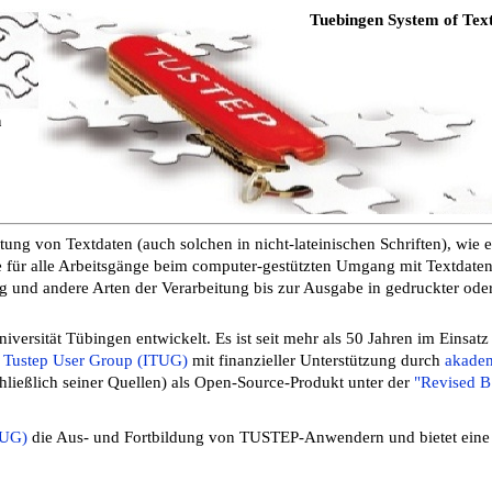
Tuebingen System of Text
mmen
ng von Textdaten (auch solchen in nicht-lateinischen Schriften), wie e
e für alle Arbeitsgänge beim computer-gestützten
Umgang mit Textdaten
ng und andere Arten der Verarbeitung
bis zur Ausgabe in gedruckter oder
ersität Tübingen entwickelt. Es ist seit
mehr als 50 Jahren
im Einsatz
l Tustep User Group (ITUG)
mit finanzieller Unterstützung durch
akade
chließlich seiner Quellen) als Open-Source-Produkt unter der
"Revised B
TUG)
die Aus- und Fortbildung von TUSTEP-Anwendern und bietet eine 