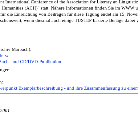
int International Conference of the Association for Literary an Linguist
e Humanities (ACH)" statt. Nähere Informationen finden Sie im WWW u
 für die Einreichung von Beiträgen für diese Tagung endet am 15. Nov
schenswert, wenn diesmal auch einige TUSTEP-basierte Beitäge dabei 
archiv Marbach):
lers:
 Buch- und CD/DVD-Publikation
inger
n:
chwerpunkt Exemplarbeschreibung - und ihre Zusammenfassung zu einem
 2001