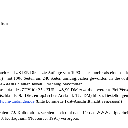
ften
buch zu TUSTEP. Die letzte Auflage von 1993 ist seit mehr als einem Jah
cm) - mit 1006 Seiten um 240 Seiten umfangreicher geworden als die vo
hie - deshalb einen festen Umschlag bekommen.
tariat des ZDV für 25,- EUR = 48,90 DM erworben werden. Bei Versa
chlands: 9,- DM, europäisches Ausland: 17,- DM) hinzu. Bestellungen 
v.uni-tuebingen.de
(bitte komplette Post-Anschrift nicht vergessen!)
vor dem 72. Kolloquium, werden nach und nach für das WWW aufgearbeit
vom 53. Kolloquium (November 1991) verfügbar.