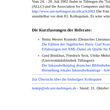
Vom 24. - 28. Juli 2002 findet in Tübingen die "Jo
(ALLC) and the Association for Computers and th
http://www.uni-tuebingen.de/allcach2002
Die Frist
unmittelbar vor dem 83. Kolloquium. Es wäre wün
Die Kurzfassungen der Referate:
Heinz Werner Kramski (Deutsches Literatur
Die Edition der Tagebücher Harry Graf Kess
Erfahrungen mit XML-Daten als Quelle für
Gerd Brinkhus, Friedrich Seck, Ulrike Mehr
(Universitätsbibliothek Tübingen):
Der Inkunabelkatalog deutscher Bibliotheke
Herstellung lokaler Inkunabelkataloge - S
Zur
Übersicht über die bisherigen Kolloquien
tustep@zdv.uni-tuebingen.de
- Stand: 31. Oktober