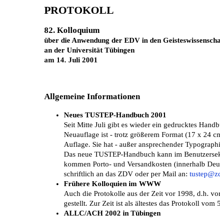
PROTOKOLL
82. Kolloquium
über die Anwendung der EDV in den Geisteswissenscha
an der Universität Tübingen
am 14. Juli 2001
Allgemeine Informationen
Neues TUSTEP-Handbuch 2001
Seit Mitte Juli gibt es wieder ein gedrucktes Hand
Neuauflage ist - trotz größerem Format (17 x 24 
Auflage. Sie hat - außer ansprechender Typograp
Das neue TUSTEP-Handbuch kann im Benutzersekre
kommen Porto- und Versandkosten (innerhalb Deuts
schriftlich an das ZDV oder per Mail an:
tustep@zd
Frühere Kolloquien im WWW
Auch die Protokolle aus der Zeit vor 1998, d.h. 
gestellt. Zur Zeit ist als ältestes das Protokoll 
ALLC/ACH 2002 in Tübingen