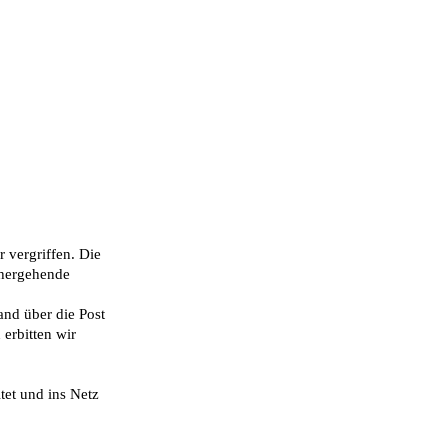
r vergriffen. Die
rhergehende
nd über die Post
erbitten wir
et und ins Netz